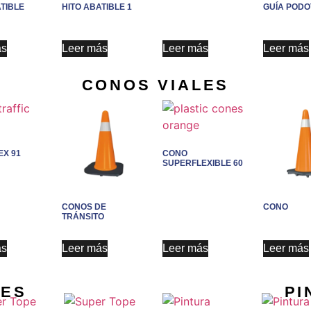
TIBLE
HITO ABATIBLE 1
GUÍA PODO
ás
Leer más
Leer más
Leer más
CONOS VIALES
EX 91
CONO
SUPERFLEXIBLE 60
CONOS DE
CONO
TRÁNSITO
ás
Leer más
Leer más
Leer más
PES
PI