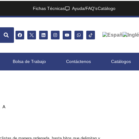
Fichas Técnicas
Ayuda/FAQ's
Catálogo
Bolsa de Trabajo
Contáctenos
Catálogos
RA
iclistas de manera ordenada, hasta hitos que delimitan y