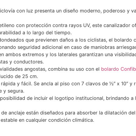
ciclovía con luz presenta un diseño moderno, poderoso y v
tileno con protección contra rayos UV, este canalizador of
rabilidad a lo largo del tiempo.
ndeados que previenen daños a los ciclistas, el bolardo 
onando seguridad adicional en caso de maniobras arriesga
en ambos extremos y los laterales garantizan una visibilid
stas y conductores.
vialidades angostas, combina su uso con el
bolardo Confib
ducido de 25 cm.
rápida y fácil. Se ancla al piso con 7 clavos de 1⁄2″ x 10″ y 
e y segura.
osibilidad de incluir el logotipo institucional, brindando a
de anclaje están diseñados para absorber la dilatación del
estable en cualquier condición climática.