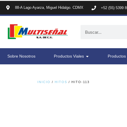
88-A Lago Ayarza, Miguel Hidalgo. CDMX
+52 (55) 5399 
Sobre Nosotros
Productos Viales
Productos 
INICIO
/
HITOS
/ HITO-113