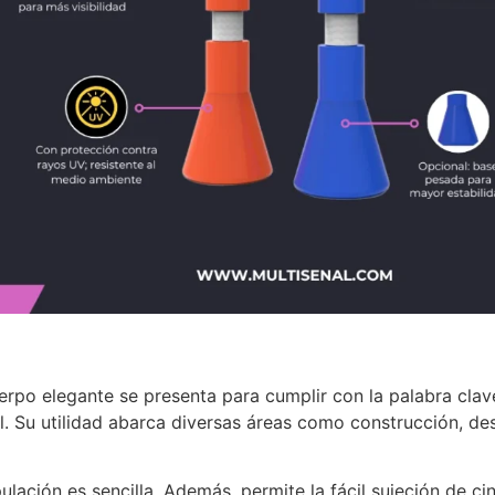
erpo elegante se presenta para cumplir con la palabra cla
. Su utilidad abarca diversas áreas como construcción, de
lación es sencilla. Además, permite la fácil sujeción de cin