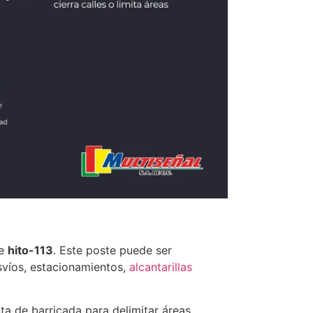
ve
hito-113
. Este poste puede ser
svíos, estacionamientos,
alcantarillas
ta de barricada para delimitar áreas