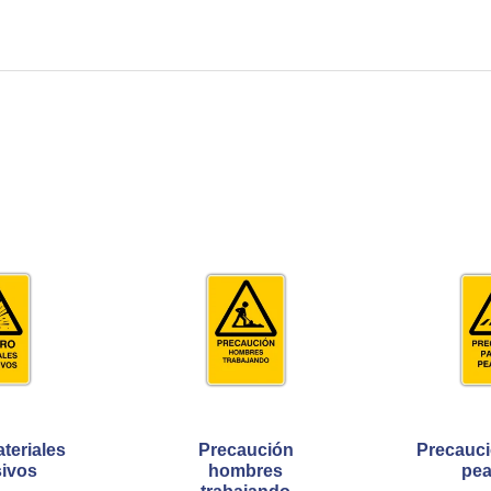
teriales
Precaución
Precauci
sivos
hombres
pea