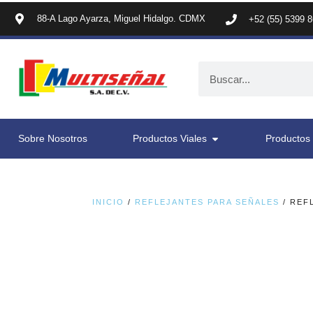
88-A Lago Ayarza, Miguel Hidalgo. CDMX
+52 (55) 5399 
Sobre Nosotros
Productos Viales
Productos 
INICIO
/
REFLEJANTES PARA SEÑALES
/ REF