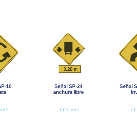
SP-16
Señal SP-24
Señal S
eta
anchura libre
in
 MÁS
LEER MÁS
LEE