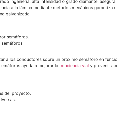
grado ingeniería, alta intensidad o grado diamante, asegura 
encia a la lámina mediante métodos mecánicos garantiza una
ina galvanizada.
por semáforos.
n semáforos.
ertar a los conductores sobre un próximo semáforo en funci
 semáforos ayuda a mejorar la
conciencia vial
y prevenir ac
:
s del proyecto.
dversas.