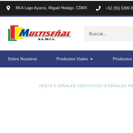
88-A Lago Ayarza, Miguel Hidalgo. CDMX
+52 (55) 5399 
Sobre Nosotros
Productos Viales
Productos 
INICIO
/
SEÑALES VERTICALES
/
SEÑALES P