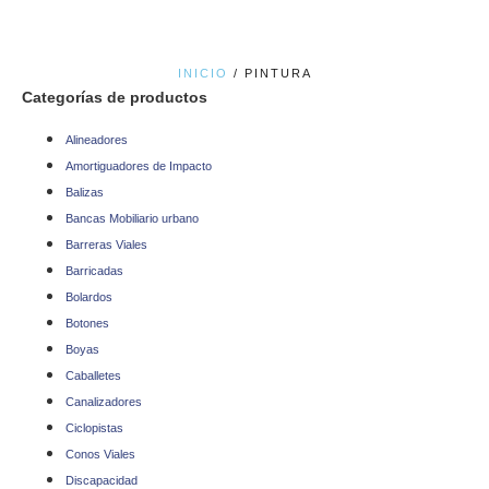
INICIO
/ PINTURA
Categorías de productos
Alineadores
Amortiguadores de Impacto
Balizas
Bancas Mobiliario urbano
Barreras Viales
Barricadas
Bolardos
Botones
Boyas
Caballetes
Canalizadores
Ciclopistas
Conos Viales
Discapacidad