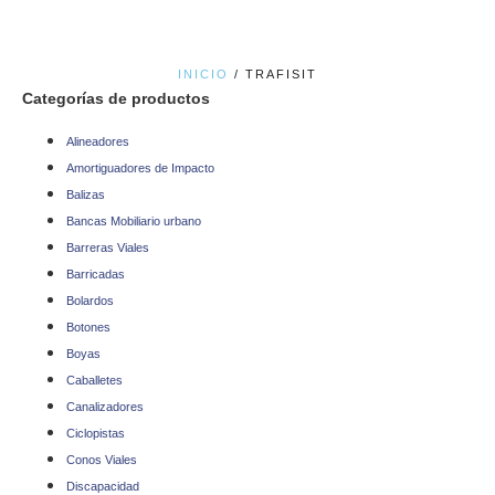
INICIO
/ TRAFISIT
Categorías de productos
Alineadores
Amortiguadores de Impacto
Balizas
Bancas Mobiliario urbano
Barreras Viales
Barricadas
Bolardos
Botones
Boyas
Caballetes
Canalizadores
Ciclopistas
Conos Viales
Discapacidad