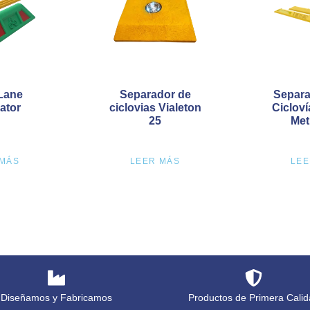
 Lane
Separador de
Separa
ator
ciclovias Vialeton
Ciclov
25
Met
 MÁS
LEER MÁS
LEE
Diseñamos y Fabricamos
Productos de Primera Calid