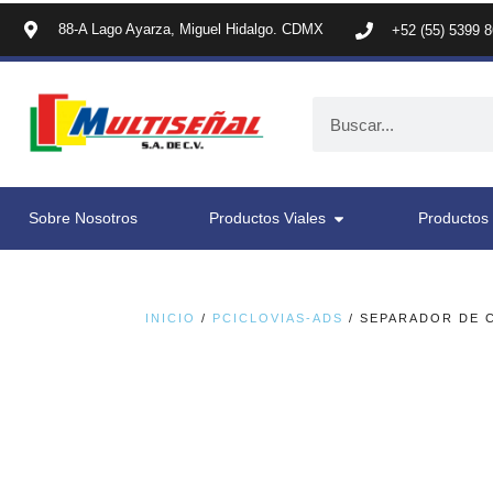
88-A Lago Ayarza, Miguel Hidalgo. CDMX
+52 (55) 5399 
Sobre Nosotros
Productos Viales
Productos 
INICIO
/
PCICLOVIAS-ADS
/ SEPARADOR DE C