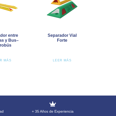
dor entre
Separador Vial
ías y Bus–
Forte
robús
R MÁS
LEER MÁS
ad
+ 35 Años de Experiencia