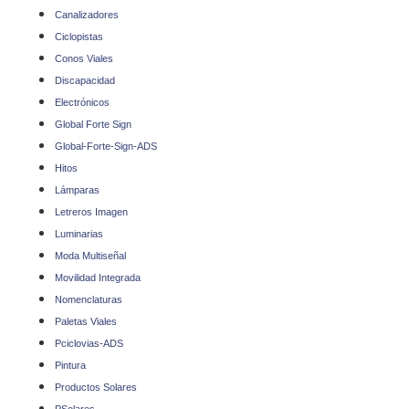
Canalizadores
Ciclopistas
Conos Viales
Discapacidad
Electrónicos
Global Forte Sign
Global-Forte-Sign-ADS
Hitos
Lámparas
Letreros Imagen
Luminarias
Moda Multiseñal
Movilidad Integrada
Nomenclaturas
Paletas Viales
Pciclovias-ADS
Pintura
Productos Solares